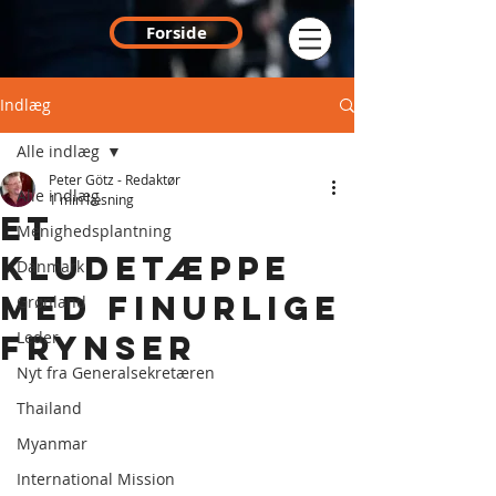
Forside
Indlæg
Alle indlæg
Peter Götz - Redaktør
Alle indlæg
1 min læsning
Et
Menighedsplantning
kludetæppe
Danmark
med finurlige
Grønland
Leder
frynser
Nyt fra Generalsekretæren
Thailand
Myanmar
International Mission