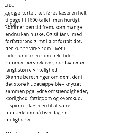
EFBU
I nogle korte træk føres læseren helt 
Artikel
tilbage til 1600-tallet, men hurtigt 
Debat
kommer den tid frem, som mange 
endnu kan huske. Og så får vi med 
forfatterens glimt i øjet fortalt det, 
der kunne virke som Livet i 
Lidenlund, men som hele tiden 
rummer perspektiver, der favner en 
langt større virkelighed.
Skønne beretninger om dem, der i 
det store kludetæppe blev knyttet 
sammen pga. ydre omstændigheder, 
kærlighed, fattigdom og overskud, 
inspirerer læseren til at være 
opmærksom på hverdagens 
muligheder. 