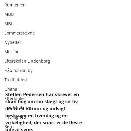
Rumænien
MBU
MBL
Sommerstævne
Nyheder
Mission
Efterskolen Lindenborg
Håb for din by
Tro til tiden
Ghana
Steffen Pedersen har skrevet en 
Eftertanke
skøn bog om sin slægt og sit liv, 
Landsledelsen
der med humor og indsigt 
beskriver en hverdag og en 
Frivillighed
virkelighed, der snart er de fleste 
Børn
ude af syne.