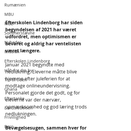
Rumænien
MBU
Efterskolen Lindenborg har siden 
MBL
begyndelsen af 2021 har været 
Sommerstævne
udfordret, men optimismen er 
Nyheder
bevaret og aldrig har ventelisten 
været længere.
Mission
Efterskolen Lindenborg
Januar 2021 begyndte med 
Håb for din by
nedlukning. Eleverne måtte blive 
hjemme efter juleferien for at 
Tro til tiden
modtage onlineundervisning. 
Ghana
Personalet gjorde det godt, og for 
Eftertanke
eleverne var der nærvær, 
opmærksomhed og god læring trods 
Landsledelsen
nedlukningen. 
Frivillighed
Børn
Bevægelsesugen, sammen hver for 