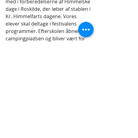
med i forberedelserne af Himmelske 
dage i Roskilde, der løber af stablen i 
Kr. Himmelfarts dagene. Vores 
elever skal deltage i festivalens 
programmer. Efterskolen åbner 
campingpladsen og bliver vært for 
deltagere, der skal til Himmelske 
dage. Der er mange forberedelser og 
vi arbejder på mange områder for at 
skabe den gode festivalstemning og 
oplevelse for elever, personale, samt 
alle vores gæster. 
Personale
Vi har i årets løb taget afsked med 
den ene af vores pedeller, Andreas, 
samt Charlotte og Connie fra 
køkkenet. Vi har budt velkommen til 
Kurt Sonne (Jordan), som pedel, 