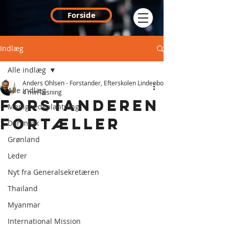
Forside
Indlæg
Alle indlæg
Anders Ohlsen - Forstander, Efterskolen Lindenborg
Alle indlæg
4 min læsning
Forstanderen
Menighedsplantning
fortæller
Danmark
Grønland
Leder
Nyt fra Generalsekretæren
Thailand
Myanmar
International Mission