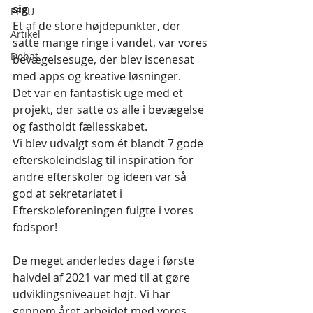
sig
EFBU
Et af de store højdepunkter, der 
Artikel
satte mange ringe i vandet, var vores 
Debat
bevægelsesuge, der blev iscenesat 
med apps og kreative løsninger.
Det var en fantastisk uge med et 
projekt, der satte os alle i bevægelse 
og fastholdt fællesskabet.
Vi blev udvalgt som ét blandt 7 gode 
efterskoleindslag til inspiration for 
andre efterskoler og ideen var så 
god at sekretariatet i 
Efterskoleforeningen fulgte i vores 
fodspor!
De meget anderledes dage i første 
halvdel af 2021 var med til at gøre 
udviklingsniveauet højt. Vi har 
gennem året arbejdet med vores 