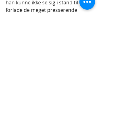
han kunne ikke se sig i stand til at 
forlade de meget presserende 
forhold i lejren.
International Mission
Myanmar
Myanmar
International Mission
Seneste blogindlæg
Se alle