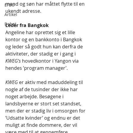
mand og søn har måttet flytte til en 
EFBU
ukendt adresse.
Artikel
Debat
Leder fra Bangkok
Angeline har oprettet sig et lille 
kontor og en bankkonto i Bangkok 
og leder så godt hun kan derfra de 
aktiviteter, der stadig er i gang i 
KWEG’s
 hovedkontor i Yangon via 
hendes ’program manager’.
KWEG 
er aktiv med maduddeling til 
nogle af de tusinder der ikke har 
noget arbejde. Besøgene i 
landsbyerne er stort set standset, 
men der er stadig liv i omsorgen for 
’Udsatte kvinder’ og endnu er det 
muligt at finde dommere, der vil 
være med til at gennemføre 