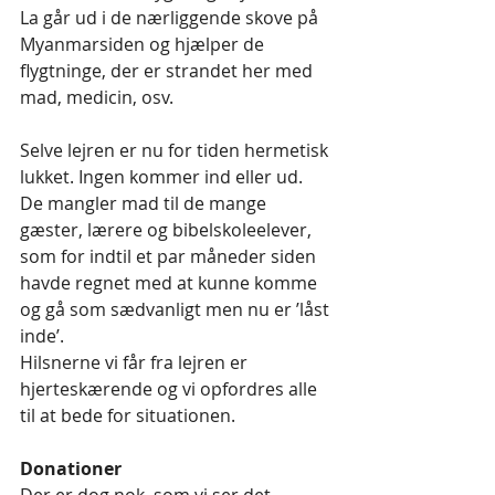
La går ud i de nærliggende skove på 
Myanmarsiden og hjælper de 
flygtninge, der er strandet her med 
mad, medicin, osv.
Selve lejren er nu for tiden hermetisk 
lukket. Ingen kommer ind eller ud. 
De mangler mad til de mange 
gæster, lærere og bibelskoleelever, 
som for indtil et par måneder siden 
havde regnet med at kunne komme 
og gå som sædvanligt men nu er ’låst 
inde’.
Hilsnerne vi får fra lejren er 
hjerteskærende og vi opfordres alle 
til at bede for situationen.
Donationer
Der er dog nok, som vi ser det, 