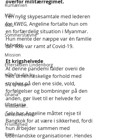
overfor militærregimet.
Rumænien
MBU
I en nylig skypesamtale med lederen 
for 
KWEG,
 Angeline fortalte hun om 
MBL
en forfærdelig situation i Myanmar. 
Sommerstævne
Hun mente der næppe var én familie 
Nyheder
der ikke var ramt af Covid-19.
Mission
Et krigshelvede
Efterskolen Lindenborg
At denne pandemi falder oveni de 
Håb for din by
helt umenneskelige forhold med 
strejker på den ene side, vold, 
Tro til tiden
forfølgelser og bombninger på den 
Ghana
anden, gør livet til er helvede for 
Eftertanke
millioner.
Selv har Angeline måttet rejse til 
Landsledelsen
Bangkok for at være i sikkerhed, fordi 
Frivillighed
hun arbejder sammen med 
Børn
udenlandske organisationer. Hendes 