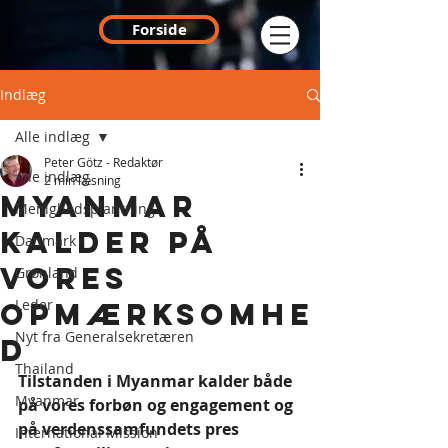
Forside
Indlæg
Alle indlæg
Peter Götz - Redaktør
Alle indlæg
2 min læsning
Myanmar
Menighedsplantning
kalder på
Danmark
vores
Grønland
Leder
opmærksomhe
Nyt fra Generalsekretæren
d
Thailand
Tilstanden i Myanmar kalder både 
Myanmar
på vores forbøn og engagement og 
på verdenssamfundets pres 
International Mission