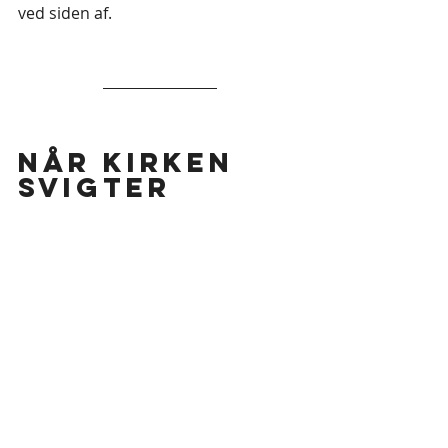
ved siden af. 
Når kirken 
svigter