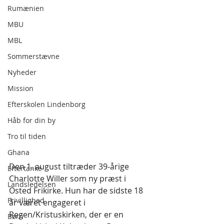
Rumænien
MBU
MBL
Sommerstævne
Nyheder
Mission
Efterskolen Lindenborg
Håb for din by
Tro til tiden
Ghana
Den 1. august tiltræder 39-årige 
Eftertanke
Charlotte Willer som ny præst i 
Landsledelsen
Osted Frikirke. Hun har de sidste 18 
Frivillighed
år været engageret i 
Regen/Kristuskirken, der er en 
Børn