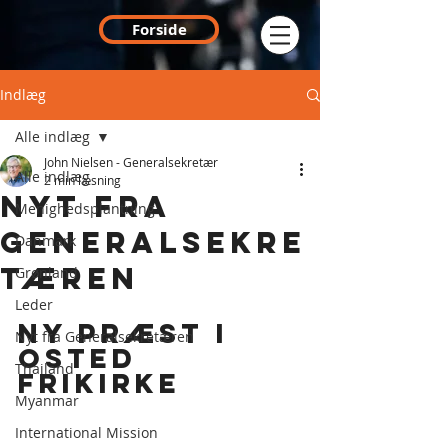
Forside
Indlæg
Alle indlæg
John Nielsen - Generalsekretær
Alle indlæg
2 min læsning
Nyt fra
Menighedsplantning
generalsekre
Danmark
tæren
Grønland
Leder
Ny præst i 
Nyt fra Generalsekretæren
Osted 
Thailand
Frikirke
Myanmar
International Mission