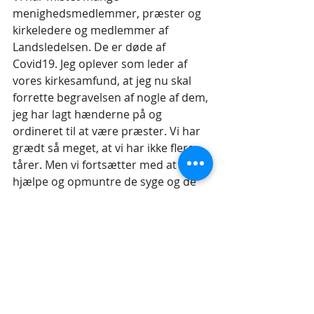
menighedsmedlemmer, præster og 
kirkeledere og medlemmer af 
Landsledelsen. De er døde af 
Covid19. Jeg oplever som leder af 
vores kirkesamfund, at jeg nu skal 
forrette begravelsen af nogle af dem, 
jeg har lagt hænderne på og 
ordineret til at være præster. Vi har 
grædt så meget, at vi har ikke flere 
tårer. Men vi fortsætter med at 
hjælpe og opmuntre de syge og de 
sørgende.”
Lignende meldinger kommer fra 
pastor Anand Rai fra Himalayan 
Evangelical Free Church: ”Mange 
præster og troende har mistet livet 
til Covid19. Vi mangler iltapparater 