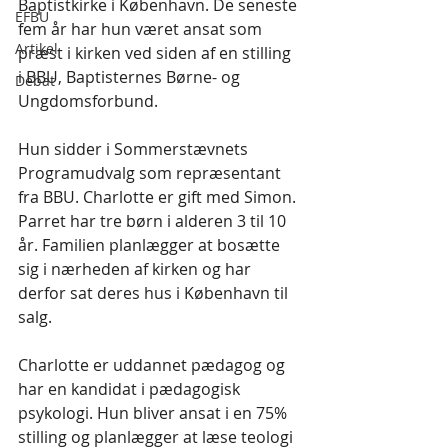
Baptistkirke i København. De seneste 
EFBU
fem år har hun været ansat som 
Artikel
præst i kirken ved siden af en stilling 
i BBU, Baptisternes Børne- og 
Debat
Ungdomsforbund. 
Hun sidder i Sommerstævnets 
Programudvalg som repræsentant 
fra BBU. Charlotte er gift med Simon. 
Parret har tre børn i alderen 3 til 10 
år. Familien planlægger at bosætte 
sig i nærheden af kirken og har 
derfor sat deres hus i København til 
salg. 
Charlotte er uddannet pædagog og 
har en kandidat i pædagogisk 
psykologi. Hun bliver ansat i en 75% 
stilling og planlægger at læse teologi 