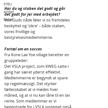
EFBU
Har du og staben det godt og går 
Artikel
det godt for jer med arbejdet?
Debat
Ved Guds nåde føler vi os fremdeles 
beskyttet og ’sikre’ – både staben, 
vores frivillige og 
bestyrelsesmedlemmerne.
Fortæl om en succes
Fra Kone Lae Yoe village beretter en 
gruppeleder: 
Det VSLA project, som KWEG satte i 
gang har været yderst effektivt.
Medlemmerne er begyndt at spare 
op regelmæssigt. Det styrker 
fællesskabet at vi mødes hver 
måned, og at vi nu kan låne til en lav 
rente. Som medlemmer er vi 
begejstrede for i VSLA systemet også 