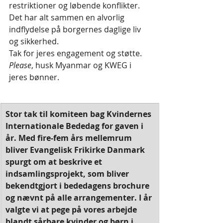
restriktioner og løbende konflikter. 
Det har alt sammen en alvorlig 
indflydelse på borgernes daglige liv 
og sikkerhed.
Tak for jeres engagement og støtte. 
Please
, husk Myanmar og KWEG i 
jeres bønner.
Stor tak til komiteen bag Kvindernes 
Internationale Bededag for gaven i 
år. Med fire-fem års mellemrum 
bliver Evangelisk Frikirke Danmark 
spurgt om at beskrive et 
indsamlingsprojekt, som bliver 
bekendtgjort i bededagens brochure 
og nævnt på alle arrangementer. I år 
valgte vi at pege på vores arbejde 
blandt sårbare kvinder og børn i 