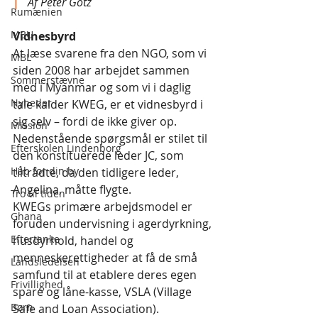
|
  Af Peter Götz
Rumænien
MBU
Vidnesbyrd
At læse svarene fra den NGO, som vi 
MBL
siden 2008 har arbejdet sammen 
Sommerstævne
med i Myanmar og som vi i daglig 
Nyheder
tale kalder KWEG, er et vidnesbyrd i 
sig selv – fordi de ikke giver op. 
Mission
Nedenstående spørgsmål er stilet til 
Efterskolen Lindenborg
den konstituerede leder JC, som 
Håb for din by
tiltrådte, da den tidligere leder, 
Angelina, måtte flygte.
Tro til tiden
KWEGs primære arbejdsmodel er 
Ghana
foruden undervisning i agerdyrkning, 
Eftertanke
husdyrhold, handel og 
menneskerettigheder at få de små 
Landsledelsen
samfund til at etablere deres egen 
Frivillighed
spare og låne-kasse, VSLA (Village 
Børn
Safe and Loan Association).