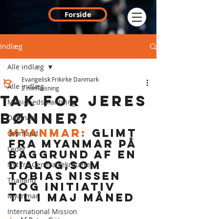
Forside
Indlæg
Alle indlæg
Evangelisk Frikirke Danmark
Alle indlæg
2 min læsning
Tak for jeres
Menighedsplantning
bønner?
Danmark
MYANMAR: 
Glimt 
Grønland
fra Myanmar på 
Leder
baggrund af en 
dialog,som 
Nyt fra Generalsekretæren
Tobias Nissen 
Thailand
tog initiativ 
til i maj måneD
Myanmar
International Mission