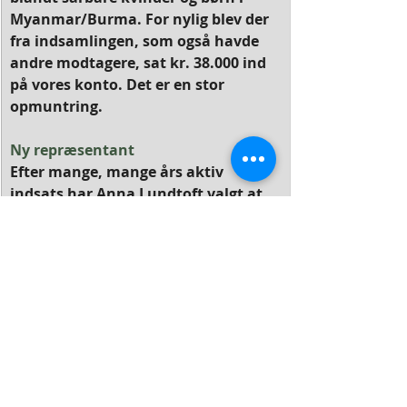
Myanmar/Burma. For nylig blev der 
fra indsamlingen, som også havde 
andre modtagere, sat kr. 38.000 ind 
på vores konto. Det er en stor 
opmuntring.
Ny repræsentant
Efter mange, mange års aktiv 
indsats har Anna Lundtoft valgt at 
trække sig fra komiteen. I stedet er 
Jane Bjørsted indtrådt som 
repræsentant for EFD.