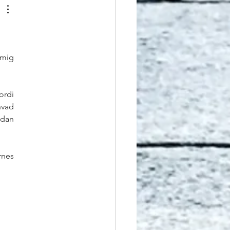
mig 
rdi 
vad 
dan 
nes 