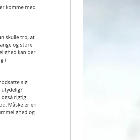
ller komme med 
n skulle tro, at 
ange og store 
elighed kan der 
g i 
odsatte sig 
 utydelig? 
også rigtig 
od. Måske er en 
rummelighed og 