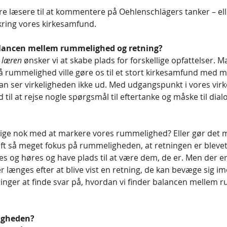
re læsere til at kommentere på Oehlenschlägers tanker – e
kring vores kirkesamfund. 
alancen mellem rummelighed og retning?
r læren
 ønsker vi at skabe plads for forskellige opfattelser. Ma
rummelighed ville gøre os til et stort kirkesamfund med m
 ser virkeligheden ikke ud. Med udgangspunkt i vores virk
til at rejse nogle spørgsmål til eftertanke og måske til dialo
elige nok med at markere vores rummelighed? Eller gør det m
aft så meget fokus på rummeligheden, at retningen er blevet
s og høres og have plads til at være dem, de er. Men der er 
længes efter at blive vist en retning, de kan bevæge sig im
ringer at finde svar på, hvordan vi finder balancen mellem 
nigheden?