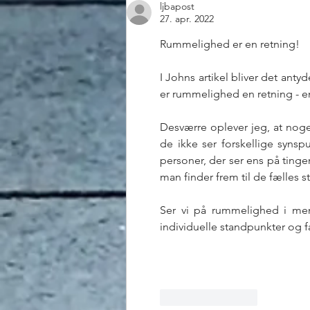
ljbapost
snublesten?
27. apr. 2022
Rummelighed er en retning!
I Johns artikel bliver det ant
er rummelighed en retning - e
Desværre oplever jeg, at nogen
de ikke ser forskellige syns
personer, der ser ens på ting
man finder frem til de fælle
Ser vi på rummelighed i men
individuelle standpunkter og 
Synes godt om