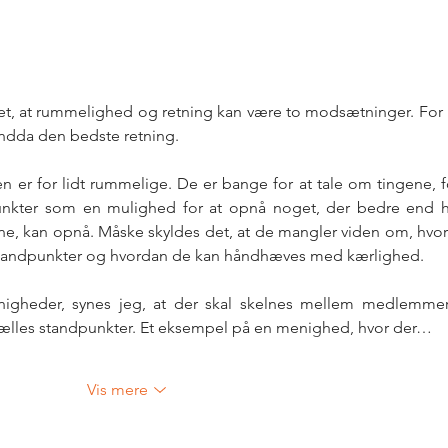
ydet, at rummelighed og retning kan være to modsætninger. For 
ndda den bedste retning. 
 er for lidt rummelige. De er bange for at tale om tingene, fo
punkter som en mulighed for at opnå noget, der bedre end h
ene, kan opnå. Måske skyldes det, at de mangler viden om, hvor
s standpunkter og hvordan de kan håndhæves med kærlighed. 
igheder, synes jeg, at der skal skelnes mellem medlemmer
fælles standpunkter. Et eksempel på en menighed, hvor der…
Vis mere