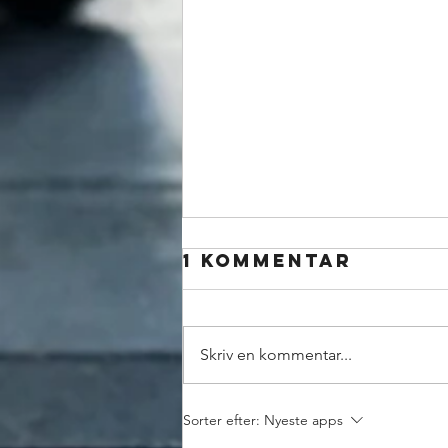
1 kommentar
Skriv en kommentar...
Hjørnesten
Sorter efter:
Nyeste apps
eller