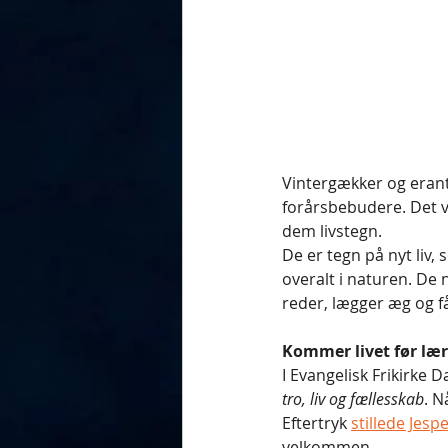
Vintergækker og erant
forårsbebudere. Det vil
dem livstegn. 
De er tegn på nyt liv,
overalt i naturen. De 
reder, lægger æg og f
Kommer livet før læ
I Evangelisk Frikirke 
tro, liv og fællesskab
. N
Eftertryk 
stillede Jesp
velkommen. 