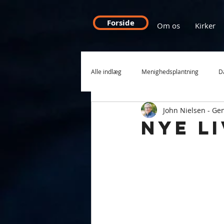
Forside
Om os
Kirker
Alle indlæg
Menighedsplantning
D
John Nielsen - Ge
International Mission
Rumænien
Nye l
Håb for din by
Tro til tiden
Debat