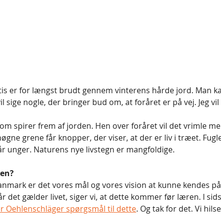
is er for længst brudt gennem vinterens hårde jord. Man k
 sige nogle, der bringer bud om, at foråret er på vej. Jeg vil
 som spirer frem af jorden. Hen over foråret vil det vrimle me
nøgne grene får knopper, der viser, at der er liv i træet. Fug
år unger. Naturens nye livstegn er mangfoldige.
ren?
Danmark er det vores mål og vores vision at kunne kendes på
år det gælder livet, siger vi, at dette kommer før læren. I si
er Oehlenschläger spørgsmål til dette
. Og tak for det. Vi hils