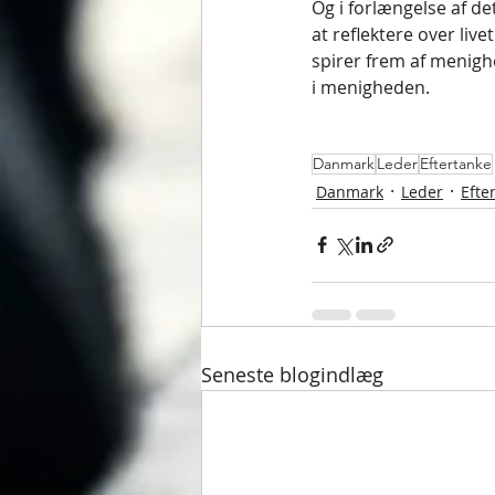
Og i forlængelse af det
at reflektere over live
spirer frem af menighed
i menigheden.
Danmark
Leder
Eftertanke
Danmark
Leder
Efte
Seneste blogindlæg