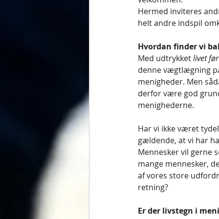
Hermed inviteres and
helt andre indspil om
Hvordan finder vi b
Med udtrykket 
livet fø
denne vægtlægning på 
menigheder. Men sådan
derfor være god grund 
menighederne. 
Har vi ikke været tyd
gældende, at vi har h
Mennesker vil gerne se
mange mennesker, der 
af vores store udford
retning?
Er der livstegn i me