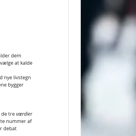
alder dem 
 vælge at kalde 
d nye livstegn 
lene bygger 
 de tre 
værdier 
dste nummer af 
er debat 