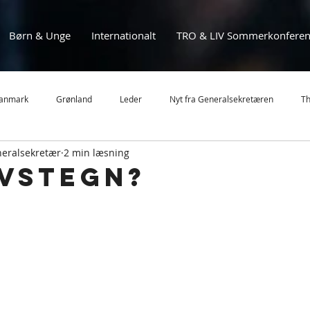
Børn & Unge
Internationalt
TRO & LIV Sommerkonferen
anmark
Grønland
Leder
Nyt fra Generalsekretæren
Th
neralsekretær
2 min læsning
MBU
MBL
Sommerstævne
Nyheder
Mission
ivstegn?
Ghana
Eftertanke
Landsledelsen
Frivillighed
Børn