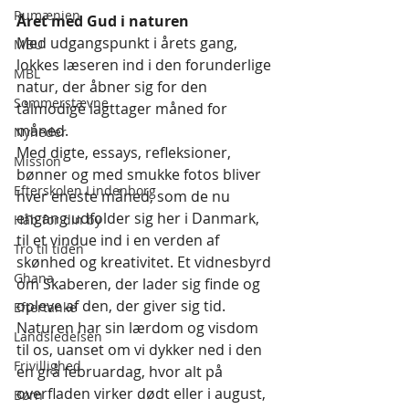
Rumænien
Året med Gud i naturen
Med udgangspunkt i årets gang, 
MBU
lokkes læseren ind i den forunderlige 
MBL
natur, der åbner sig for den 
Sommerstævne
tålmodige iagttager måned for 
måned.
Nyheder
Med digte, essays, refleksioner, 
Mission
bønner og med smukke fotos bliver 
Efterskolen Lindenborg
hver eneste måned, som de nu 
engang udfolder sig her i Danmark, 
Håb for din by
til et vindue ind i en verden af 
Tro til tiden
skønhed og kreativitet. Et vidnesbyrd 
Ghana
om Skaberen, der lader sig finde og 
opleve af den, der giver sig tid.
Eftertanke
Naturen har sin lærdom og visdom 
Landsledelsen
til os, uanset om vi dykker ned i den 
Frivillighed
en grå februardag, hvor alt på 
overfladen virker dødt eller i august, 
Børn