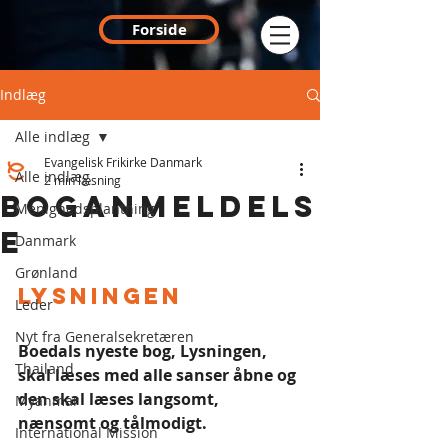
Forside
Indlæg
Alle indlæg
Evangelisk Frikirke Danmark
Alle indlæg
2 min læsning
BOGANMELDELS
Menighedsplantning
E
Danmark
Grønland
Lysningen
Leder
Nyt fra Generalsekretæren
Boedals nyeste bog, Lysningen, 
Thailand
skal læses med alle sanser åbne og 
den skal læses langsomt, 
Myanmar
nænsomt og tålmodigt.
International Mission