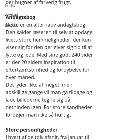
der bugner af farverig frugt.
EFBU
Artikel
Andagtsbog
Dette er en alternativ andagtsbog. 
Debat
Den kalder læseren til selv at opdage 
livets store hemmeligheder, der kun 
viser sig for den der giver sig tid til at 
lytte og lede. Med sine godt 240 sider 
er der 20 siders inspiration til 
eftertænksomhed og fordybelse for 
hver måned.
Det lyder ikke af meget, men 
adskillige gange vil man gå tilbage og 
lade billederne tegne sig på 
nethinden igen. For store sandheder 
fordøjer man ikke så hurtigt.
Store personligheder
I hvert af de tolv afsnit, fra januar til 