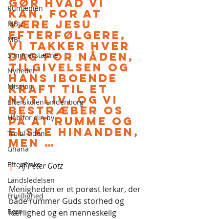
gør hvad vi 
Rumænien
kan, for at 
være Jesu 
MBU
efterfølgere, 
MBL
vi takker hver 
dag for nåden, 
Sommerstævne
tilgivelsen og 
Nyheder
hans iboende 
Mission
kraft til et 
nyt liv, og vi 
Efterskolen Lindenborg
bestræber os 
Håb for din by
på at rumme og 
elske hinanden, 
Tro til tiden
men … 
Ghana
Eftertanke
|
  Af Peter Götz
Landsledelsen
Menigheden er et porøst lerkar, der 
Frivillighed
både rummer Guds storhed og 
Børn
kærlighed og en menneskelig 