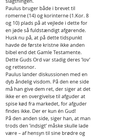
slagtningen.
Paulus bruger både i brevet til 
romerne (14) og korinterne (1.Kor. 8 
og 10) plads på at vejlede i dette for 
en jøde så fuldstændigt afgørende. 
Husk nu på, at på dette tidspunkt 
havde de første kristne ikke anden 
bibel end det Gamle Testamente. 
Dette Guds Ord var stadig deres ’lov’ 
og rettesnor.
Paulus lander diskussionen med en 
dyb åndelig visdom. På den ene side 
må han give dem ret, der siger at det 
ikke er en overgivelse til afguder at 
spise kød fra markedet, for afguder 
findes ikke. Der er kun én Gud!
På den anden side, siger han, at man 
trods den ’indsigt’ måske skulle lade 
være – af hensyn til sine brødre og 