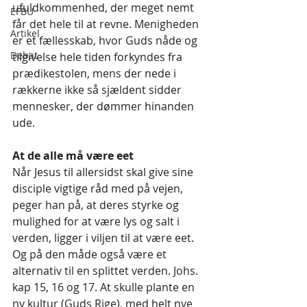
ufuldkommenhed, der meget nemt 
EFBU
får det hele til at revne. Menigheden 
Artikel
er et fællesskab, hvor Guds nåde og 
Debat
tilgivelse hele tiden forkyndes fra 
prædikestolen, mens der nede i 
rækkerne ikke så sjældent sidder 
mennesker, der dømmer hinanden 
ude. 
At de alle må være eet
Når Jesus til allersidst skal give sine 
disciple vigtige råd med på vejen, 
peger han på, at deres styrke og 
mulighed for at være lys og salt i 
verden, ligger i viljen til at være eet. 
Og på den måde også være et 
alternativ til en splittet verden. Johs. 
kap 15, 16 og 17. At skulle plante en 
ny kultur (Guds Rige), med helt nye 