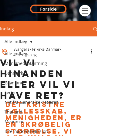
Forside
Indlæg
Alle indlæg
Evangelisk Frikirke Danmark
Alle indlæg
4 min læsning
VIL VI
Menighedsplantning
HINANDEN
Danmark
ELLER VIL VI
Grønland
Leder
HAVE RET?
Nyt fra Generalsekretæren
Det kristne 
fællesskab, 
Thailand
menigheden, er 
Myanmar
en skrøbelig 
størrelse. Vi 
International Mission