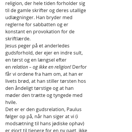
religion, der hele tiden forholder sig 
til de gamle skrifter og deres utallige 
udlægninger. Han bryder med 
reglerne for sabbatten og er 
konstant en provokation for de 
skriftlærde.
Jesus peger på et anderledes 
gudsforhold, der ejer en indre sult, 
en tørst og en længsel efter 
en
 relation – og ikke en religion!
 Derfor 
får vi ordene fra ham om, at han er 
livets brød, at han stiller tørsten hos 
den åndeligt tørstige og at han 
møder den trætte og tyngede med 
hvile.
Det er er den gudsrelation, Paulus 
følger op på, når han siger at vi (i 
modsætning til hans jødiske ophav) 
er gjort til tjenere for en ny pagt, ikke 