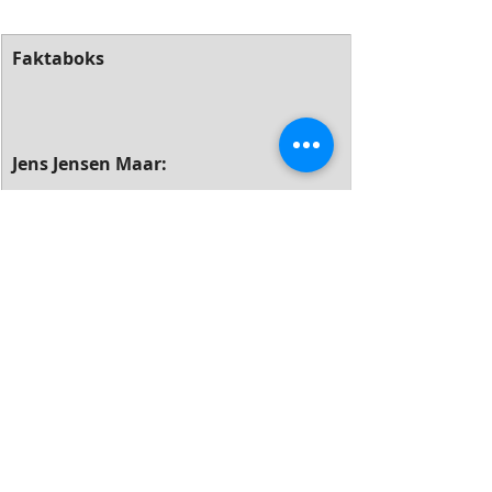
Faktaboks
Jens Jensen Maar:
Grundlaget for vort Forsamlings- og 
Menighedsliv er ikke som i andre 
Samfund med visse særegne 
Anskuelser, som adskiller os fra andre 
troende.
Vor Tro på den kristne Kirkes 
Hovedlærdomme har vi tilfælles med 
alle levende Kristne overalt på Jord. 
Derefter vover vi at lade den 
personlige Frihed raade, saaledes, at vi 