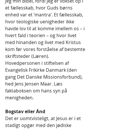
jeg min Bibel, fordi jeg er vokset op i 
et fællesskab, hvor Guds børns 
enhed var et ’mantra’. Et fællesskab, 
hvor teologiske uenigheder ikke 
havde lov til at komme imellem os – i 
hvert fald i teorien – og hvor livet 
med hinanden og livet med Kristus 
kom før vores forståelse af bestemte 
skriftsteder (Læren).
Hovedpersonen i stiftelsen af 
Evangelisk Frikirke Danmark (den 
gang Det Danske Missionsforbund), 
hed Jens Jensen Maar. Læs 
faktaboksen om hans syn på 
menigheden. 
Bogstav eller Ånd
Det er uomtvisteligt, at Jesus er i et 
stadigt opgør med den jødiske 