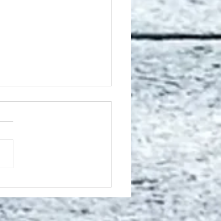
n vi leve med
rskelligheden