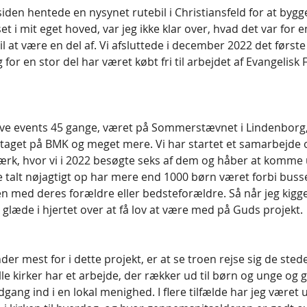
 siden hentede en nysynet rutebil i Christiansfeld for at bygg
et i mit eget hoved, var jeg ikke klar over, hvad det var for 
l at være en del af. Vi afsluttede i december 2022 det første
for en stor del har været købt fri til arbejdet af Evangelisk 
lave events 45 gange, været på Sommerstævnet i Lindenborg
taget på BMK og meget mere. Vi har startet et samarbejde 
ærk, hvor vi i 2022 besøgte seks af dem og håber at komme 
ve talt nøjagtigt op har mere end 1000 børn været forbi bussen
ed deres forældre eller bedsteforældre. Så når jeg kigger 
glæde i hjertet over at få lov at være med på Guds projekt. 
er mest for i dette projekt, er at se troen rejse sig de stede
e kirker har et arbejde, der rækker ud til børn og unge og 
dgang ind i en lokal menighed. I flere tilfælde har jeg været 