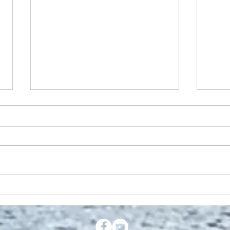
Guds Ord som
Ka
autoritet
fo