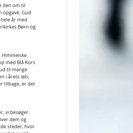
e den om til 
en opgave, Gud 
 hele år med 
Frikirkes Børn og 
, Himmelske 
op med Blå Kors 
ud til mange 
 i årets løb, 
tilbage, er det 
r, vi besøger. 
giver dem og 
ude steder, hvor 