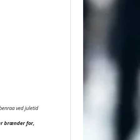
enraa ved juletid
er brænder for, 