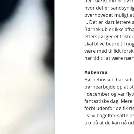
der ikke kommer børn 
hvor det er sandsynlig
overhovedet muligt at 
... Det er klart lette
Børneklub er ikke afhæ
efterspørger et frist
skal blive bedre til n
være med til lidt fors
har tid til at være n
Aabenraa 
Børnebussen har sids
børnearbejde op at stå
i december og var fly
fantastiske dag. Mere
forbi udenfor og fik r
Da vi bagefter satte os
tro på at de kan nå ud