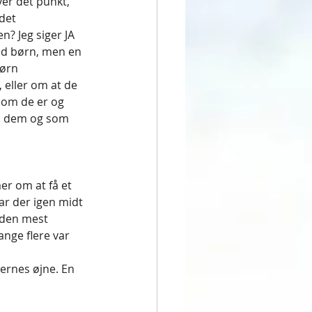
er det punkt, 
det 
n? Jeg siger JA 
med børn, men en 
børn 
 eller om at de 
som de er og 
il dem og som 
r om at få et 
ar der igen midt 
 den mest 
nge flere var 
dernes øjne. En 