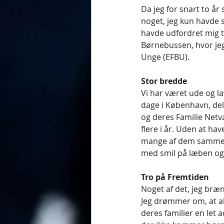
Da jeg for snart to år
noget, jeg kun havde s
havde udfordret mig ti
Børnebussen, hvor jeg 
Unge (EFBU). 
Stor bredde 
Vi har været ude og 
dage i København, del
og deres Familie Netv
flere i år. Uden at ha
mange af dem sammen m
med smil på læben og 
Tro på Fremtiden 
Noget af det, jeg brænd
Jeg drømmer om, at all
deres familier en let a