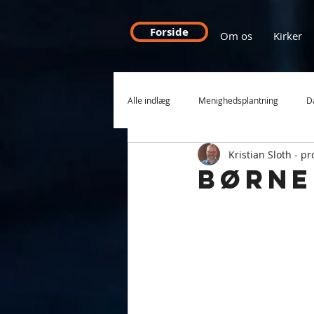
Forside
Om os
Kirker
Alle indlæg
Menighedsplantning
D
Kristian Sloth - p
International Mission
Rumænien
Børne
Håb for din by
Tro til tiden
Debat