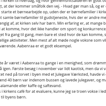
i kirken til hverdag, og hvor gennemsnitsalderen er godt ov
t, at der kommer småfolk den vej. - Hvad gør man så, og er 
starte et børnearbejde op, uden der er børnefamilier i kirke
re at samle børnefamilier til gudstjeneste, hvis der er andre 
ngig af, at kirken selv har børn. Min erfaring er, at mange 
ed at komme, hvor det ikke handler om sport og konkurrence,
oget fra gang til gang, men bare et sted hvor de kan komme, 
kellige aktiviteter. Men mest af alt møde nogle voksne som v
ærværende. Aabenraa er et godt eksempel. 
te år været i Aabenraa to gange i en menighed, som drømme
 igen. Første besøg i november var lidt kaotisk, men da vi v
ttet ned på torvet i byen med et Julegave Værksted, havde vi
 end 40 børn var indenom bussen og lavede julegaver, og ma
isalamande eller kaffe og saftevand. 
 i kirkens café for at evaluere, kunne jeg se troen vokse i le
 til byens børn.