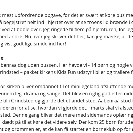
 mest udfordrende opgave, for det er svært at køre bus m
så begejstret helt ind i hjertet over at se troens ild brænde i 
 ved at boble over. Jeg ringede til flere på hjemturen, for je
ed andre. Nu hvor jeg skriver det her, kan jeg mærke, at de
eg vist godt lige smide ind her! 
e 
 Aabenraa dog uden bussen. Her havde vi - 14 børn og nogle v
ndsted – pakket kirkens Kids Fun udstyr i biler og trailere fo
vor kirken bliver omdannet til et minilegeland afsluttende m
ennem leg, drama og sange. Det blev en rigtig god eftermidda
de til i Grindsted og gjorde det et andet sted. Aabenraa stod 
lderen for at se, hvordan vi gjorde det. I marts skal vi afst
dsted. Denne gang bliver det mere med sidemands oplæring a
 klædt på til at køre det videre selv. Der kom 25 børn foruden
t og drømmen er, at de kan få startet en børneklub op for e