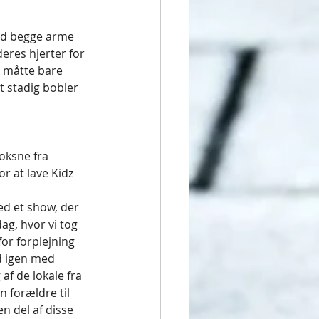
ed begge arme 
deres hjerter for 
g måtte bare 
t stadig bobler 
oksne fra 
r at lave Kidz 
ed et show, der 
g, hvor vi tog 
for forplejning 
ed igen med 
f de lokale fra 
 forældre til 
n del af disse 