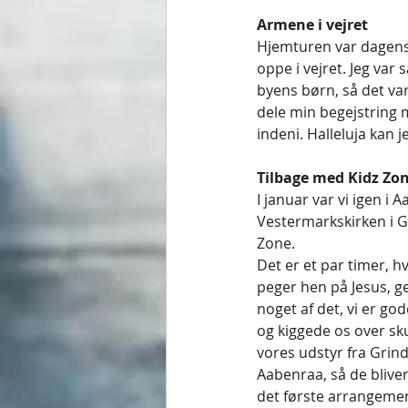
Armene i vejret 
Hjemturen var dagens
oppe i vejret. Jeg var 
byens børn, så det var
dele min begejstring m
indeni. Halleluja kan j
Tilbage med Kidz Zon
I januar var vi igen i
Vestermarkskirken i Gri
Zone. 
Det er et par timer, h
peger hen på Jesus, g
noget af det, vi er go
og kiggede os over sku
vores udstyr fra Grin
Aabenraa, så de bliver
det første arrangemen