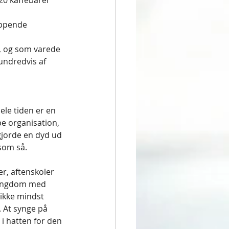
20 kaffebarer 
yppende 
, og som varede 
undredvis af 
ele tiden er en 
e organisation, 
gjorde en dyd ud 
som så. 
r, aftenskoler 
 Ungdom med 
ikke mindst 
 At synge på 
i hatten for den 