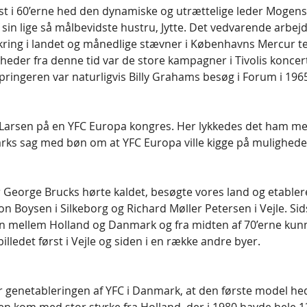
idst i 60’erne hed den dynamiske og utrættelige leder Mogens
f sin lige så målbevidste hustru, Jytte. Det vedvarende arbejd
ing i landet og månedlige stævner i Københavns Mercur te
heder fra denne tid var de store kampagner i Tivolis koncert
pringeren var naturligvis Billy Grahams besøg i Forum i 196
Larsen på en YFC Europa kongres. Her lykkedes det ham med
ks sag med bøn om at YFC Europa ville kigge på muligheder
George Brucks hørte kaldet, besøgte vores land og etablere
 Boysen i Silkeborg og Richard Møller Petersen i Vejle. S
ren mellem Holland og Danmark og fra midten af 70’erne kun
illedet først i Vejle og siden i en række andre byer.
r genetableringen af YFC i Danmark, at den første model he