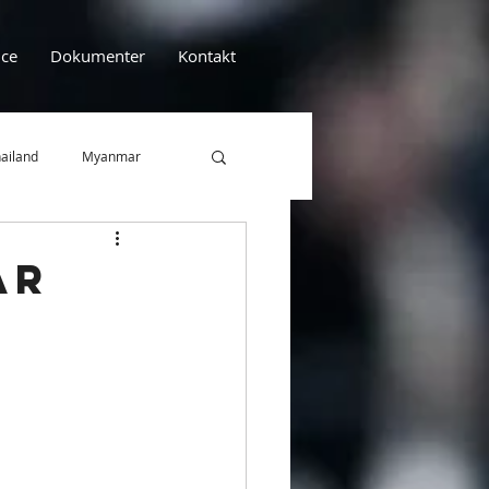
ce
Dokumenter
Kontakt
ailand
Myanmar
Efterskolen Lindenborg
år
EFBU
Artikel