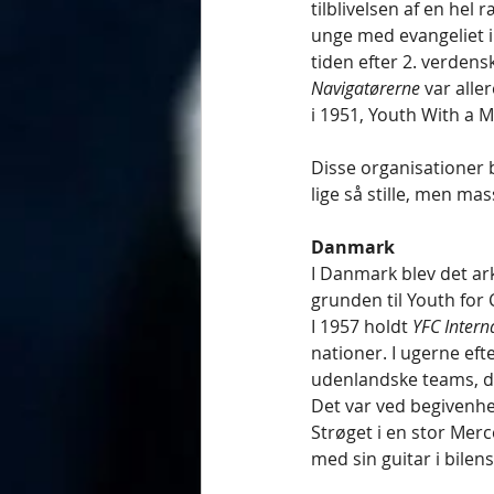
tilblivelsen af en hel 
unge med evangeliet i 
tiden efter 2. verdensk
Navigatørerne
 var alle
i 1951, Youth With a M
Disse organisationer 
lige så stille, men ma
Danmark
I Danmark blev det ark
grunden til Youth for 
I 1957 holdt 
YFC Intern
nationer. I ugerne ef
udenlandske teams, d
Det var ved begivenh
Strøget i en stor Mer
med sin guitar i bilens