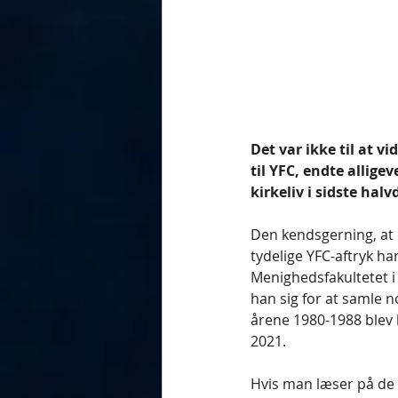
Det var ikke til at v
til YFC, endte allige
kirkeliv i sidste halv
Den kendsgerning, at 
tydelige YFC-aftryk h
Menighedsfakultetet i
han sig for at samle no
årene 1980-1988 blev 
2021.
Hvis man læser på de p