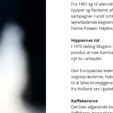
Fra 1961 og til allers
hjulpet og flankeret a
kampagner rundt omkr
Iøjnefaldende begiven
Fellow Palæet. Højdes
Hippiernes tid
I 1970 deltog Mogens 
pondus at tale Danmar
nyt liv i arbejdet.
Den Europæiske leder 
sognepræsterne, Hakon
til at blive brobygge
fra Holland ses i gadeb
Kaffebarerne
Det blev afgørende fo