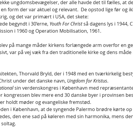
række ungdomsbevægelser, der alle havde det til fælles, at de 
en form der var aktuel og relevant.  De opstod lige før og ik
rig, og det var primært i USA, det skete: 
rede begyndt i 30’erne, 
Youth For Christ
 så dagens lys i 1944,
ission i 1960 og Operation Mobilisation, 1961. 
blev på mange måder kirkens forlængede arm overfor en ge
ssivt, var på vej væk fra den traditionelle kirke og dens måde
itekten, Thorvald Bryld, der i 1948 med en tværkirkelig best
Christ under det danske navn, 
Ungdom for Kristus
.
ational
 sin verdenskongres i København med repræsentanter
ter kongressen blev mere end 30 danske byer i provinsen bes
er holdt møder og evangeliske fremstød. 
eden i København, at de syngende Palermo brødre kørte o
cedes, den ene sad på køleren med sin harmonika, mens de
 soltag.