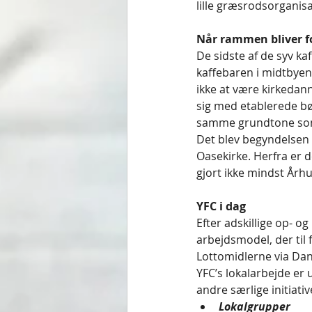
lille græsrodsorganisa
Når rammen bliver f
De sidste af de syv ka
kaffebaren i midtbyen
ikke at være kirkedan
sig med etablerede bø
samme grundtone som d
Det blev begyndelsen 
Oasekirke. Herfra er d
gjort ikke mindst Århus 
YFC i dag
Efter adskillige op- o
arbejdsmodel, der til f
Lottomidlerne via Da
YFC’s lokalarbejde er
andre særlige initiativ
Lokalgrupper