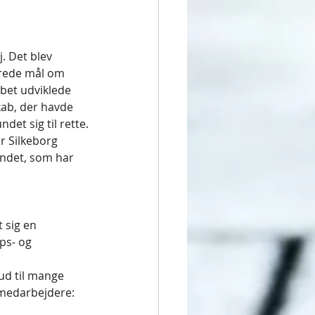
. Det blev 
ærede mål om 
bet udviklede 
ab, der havde 
et sig til rette.
r Silkeborg 
andet, som har 
 sig en 
ps- og 
ud til mange 
ti medarbejdere: