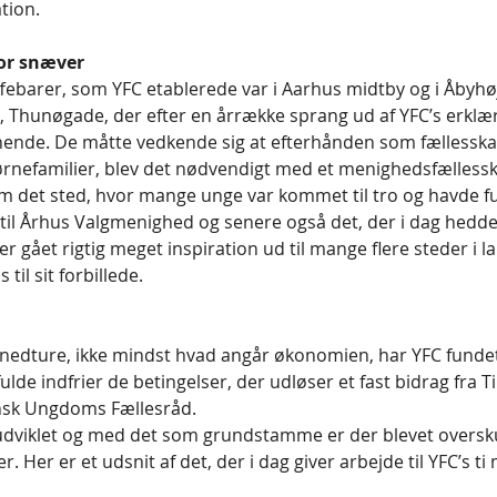
tion.
or snæver
ffebarer, som YFC etablerede var i Aarhus midtby og i Åbyhøj
, Thunøgade, der efter en årrække sprang ud af YFC’s erkl
nende. De måtte vedkende sig at efterhånden som fællesska
rnefamilier, blev det nødvendigt med et menighedsfællessk
et sted, hvor mange unge var kommet til tro og havde fund
til Århus Valgmenighed og senere også det, der i dag hedde
er gået rigtig meget inspiration ud til mange flere steder i l
til sit forbillede.
g nedture, ikke mindst hvad angår økonomien, har YFC fundet
ulde indfrier de betingelser, der udløser et fast bidrag fra Ti
nsk Ungdoms Fællesråd.
 udviklet og med det som grundstamme er der blevet oversk
er. Her er et udsnit af det, der i dag giver arbejde til YFC’s 