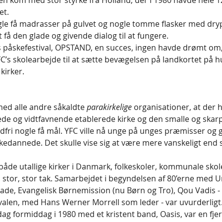
nen kom med stor styrke fra Holland, der i 1980 havde hele 1
et. 
gle få madrasser på gulvet og nogle tomme flasker med dr
at få den glade og givende dialog til at fungere.
’s påskefestival, OPSTAND, en succes, ingen havde drømt om
FC’s skolearbejde til at sætte bevægelsen på landkortet på h
kirker. 
ed alle andre såkaldte 
parakirkelige 
organisationer, at der h
de og vidtfavnende etablerede kirke og den smalle og skarp
ndfri nogle få mål. YFC ville nå unge på unges præmisser og 
kirkedannede. Det skulle vise sig at være mere vanskeligt end 
åde utallige kirker i Danmark, folkeskoler, kommunale skole
 stor, stor tak. Samarbejdet i begyndelsen af 80’erne med
e, Evangelisk Børnemission (nu Børn og Tro), Qou Vadis - 
valen, med Hans Werner Morrell som leder - var uvurderligt.
 formiddag i 1980 med et kristent band, Oasis, var en fjer 