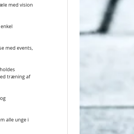
jæle med vision 
 enkel 
se med events, 
holdes 
ed træning af 
og 
m alle unge i 