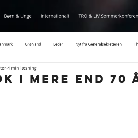
Børn & Unge
Internationalt
TRO & LIV Sommerkonferen
anmark
Grønland
Leder
Nyt fra Generalsekretæren
Th
tør
4 min læsning
MBU
MBL
Sommerstævne
Nyheder
Mission
DK i mere end 70 
Ghana
Eftertanke
Landsledelsen
Frivillighed
Børn