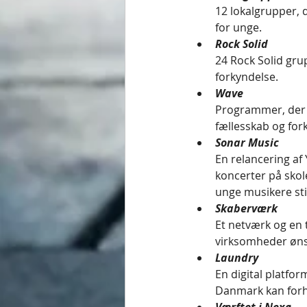
12 lokalgrupper, d
for unge.
Rock Solid
24 Rock Solid gru
forkyndelse.
Wave
Programmer, der 
fællesskab og for
Sonar Music
En relancering af
koncerter på skol
unge musikere sti
Skaberværk
Et netværk og en
virksomheder øns
Laundry
En digital platfor
Danmark kan forho