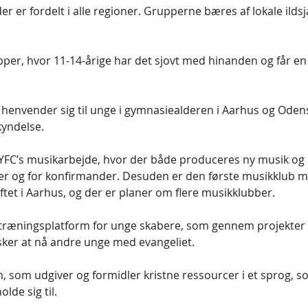
er er fordelt i alle regioner. Grupperne bæres af lokale ilds
pper, hvor 11-14-årige har det sjovt med hinanden og får en
henvender sig til unge i gymnasiealderen i Aarhus og Oden
kyndelse.
 YFC’s musikarbejde, hvor der både produceres ny musik og 
er og for konfirmander. Desuden er den første musikklub m
ftet i Aarhus, og der er planer om flere musikklubber.
 træningsplatform for unge skabere, som gennem projekter 
ker at nå andre unge med evangeliet.
m, som udgiver og formidler kristne ressourcer i et sprog, so
lde sig til.