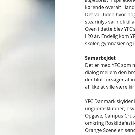
kaffebarer
. Inspiratio
kørende overalt i land
Det var tiden hvor no
stearinlys var nok til 
Oven i dette blev YFC
i 20 år. Endelig kom Y
skoler, gymnasier og i 
Samarbejdet
Det er med YFC som m
dialog mellem den bre
der blot forsøger at i
af ikke at ville være 
YFC Danmark skylder b
ungdomsklubber, osv.
Opgave, Campus Crusad
omkring Roskildefesti
Orange Scene en søndag