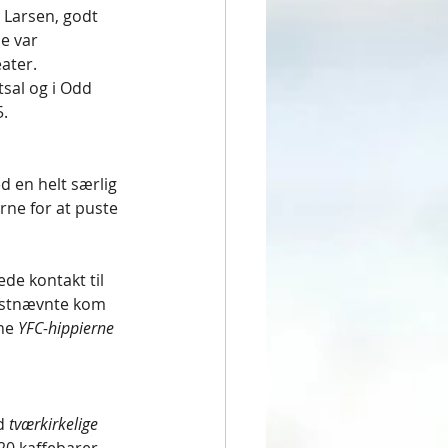
 Larsen, godt 
e var 
ater.
sal og i Odd 
5.
 en helt særlig 
ne for at puste 
de kontakt til 
idstnævnte kom 
ne 
YFC-hippierne
d 
tværkirkelige 