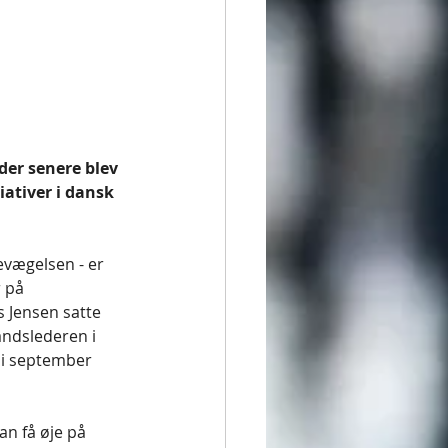
der senere blev 
iativer i dansk 
evægelsen - er 
 på 
 Jensen satte 
landslederen i 
 i september 
an få øje på 