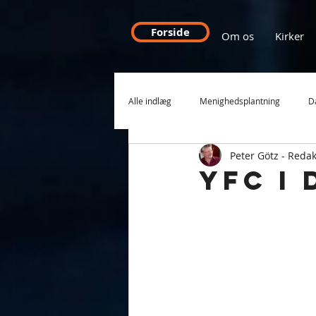
Forside
Om os
Kirker
Alle indlæg
Menighedsplantning
D
Peter Götz - Redak
International Mission
Rumænien
YFC i 
Håb for din by
Tro til tiden
Debat