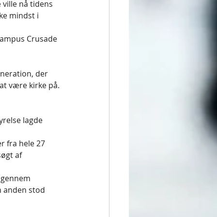
ville nå tidens 
ke mindst i 
 Campus Crusade 
neration, der 
 at være kirke på.
yrelse lagde 
 fra hele 27 
øgt af 
p gennem 
n anden stod 