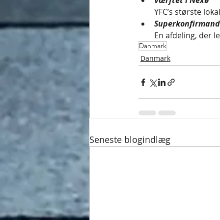
Værftet i Nexø
YFC’s største lok
Superkonfirmand
En afdeling, der 
Danmark
Danmark
Seneste blogindlæg