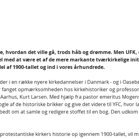
ide, hvordan det ville gå, trods håb og drømme. Men UFK, 
vel med at være et af de mere markante tværkirkelige init
del af 1900-tallet og ind i vores århundrede.
der i en række nyere kirkedannelser i Danmark - og i Oaseb
ar fanget opmærksomheden hos kirkehistoriker og professor
 Aarhus, Kurt Larsen. Med hjælp fra pastor emeritus Mogens
gle af de historiske brikker og give det videre til YFC, hvor 
bedt om at samle og redigere stoffet til en bog. Den udkom
rotestantiske kirkers historie op igennem 1900-tallet, vil m