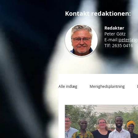
Kontakt redaktionen:
Redaktør
Peter Götz
E-mail:
peter(a)g
Tlf: 2635 0416
Alle indlæg
Menighedsplantning
International Mission
Rumænien
Håb for din by
Tro til tiden