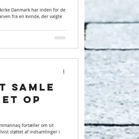
ikirke Danmark har inden for de
rven fra en kvinde, der valgte
at samle
et op
ummannaq fortæller om sit
vist støttet af indsamlinger i