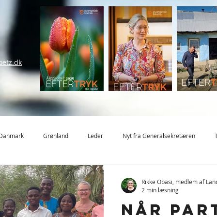
oetz.dk
Danmark
Grønland
Leder
Nyt fra Generalsekretæren
MBU
MBL
Sommerstævne
Nyheder
Mission
Rikke Obasi, medlem af Lan
2 min læsning
Når par
Ghana
Eftertanke
Landsledelsen
Frivillighed
Børn