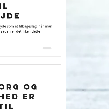
il
jde
yde som et tilbageslag, når man
 sådan er det ikke i dette
org og
hed er
til