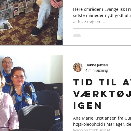
Flere områder i Evangelisk Fr
sidste måneder nydt godt af a
at leve nøjsomt...
Hanne Jensen
4 min læsning
Tid til 
værktøj
igen
Ane Marie Kristiansen fra U
højskoleophold i Mariager, del
Missionsforbundet....