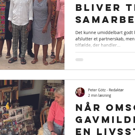
bliver t
samarbe
Det kunne umiddelbart godt l
afslutter et partnerskab, men
tilfælde, der handler...
Peter Götz - Redaktør
2 min læsning
Når oms
gavmild
en livss