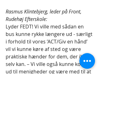
Rasmus Klintebjerg, leder på Front, 
Rudehøj Efterskole:
Lyder FEDT! Vi ville med sådan en 
bus kunne rykke længere ud - særligt 
i forhold til vores ’ACT/Giv en hånd’ 
vil vi kunne køre af sted og være 
praktiske hænder for dem, der ikke 
selv kan. – Vi ville også kunne komme 
ud til menigheder og være med til at 
stå for børnearbejdet og få lov at 
afprøve noget af alt det, vi lærer om i 
klasserummet.
Danmark
MBU
Danmark
MBU