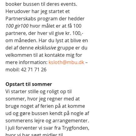
booker bussen til deres events. 
Herudover har jeg startet et 
Partnerskabs program der hedder 
100 gir100
 hvor målet er at få 100 
partnere, der hver vil give kr. 100,- 
om måneden. Har du lyst at blive en 
del af denne 
eksklusive
 gruppe er du 
velkommen til at kontakte mig for 
mere information: 
ksloth@mbu.dk
 – 
mobil: 42 71 71 26
Opstart til sommer
Vi starter stille og roligt op til 
sommer, hvor jeg regner med at 
bruge noget af ferien på at komme 
ud og gøre bussen kendt på nogle af 
sommerens lejre og arrangementer. 
I juli forventer vi svar fra Trygfonden, 
hvor vi har søgt midler til 