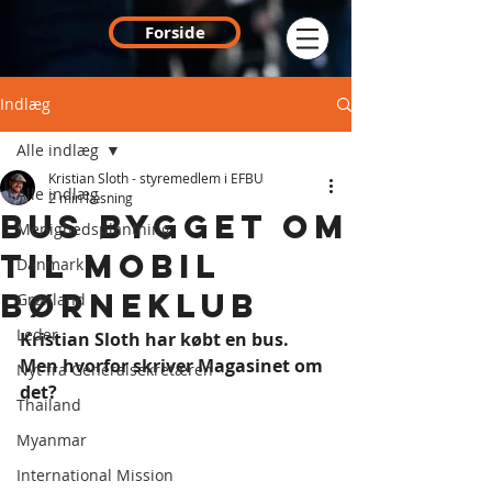
Forside
Indlæg
Alle indlæg
Kristian Sloth - styremedlem i EFBU
Alle indlæg
2 min læsning
Bus bygget om
Menighedsplantning
til mobil
Danmark
børneklub
Grønland
Leder
Kristian Sloth har købt en bus. 
Men hvorfor skriver Magasinet om 
Nyt fra Generalsekretæren
det?
Thailand
Myanmar
International Mission