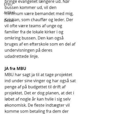
bringe evangeliet længere ud. Når 
EFBU
bussen kommer ud, vil den 
Artikel
minimum være bemandet med mig, 
Kristian, som chauffør og leder. Der 
Debat
vil ofte være teams af unge og 
familier fra de lokale kirker i og 
omkring bussen. Den kan også 
bruges af en efterskole som en del af 
undervisningen på deres 
udadrettede linje. 
JA fra MBU
MBU har sagt ja til at tage projektet 
ind under sine vinger og har også sat 
penge af på budgettet til drift af 
projektet. Det er dog planen, at det i 
løbet af nogle år kan hvile i sig selv 
økonomisk. De fleste indtægter vil 
komme som betaling fra dem der 