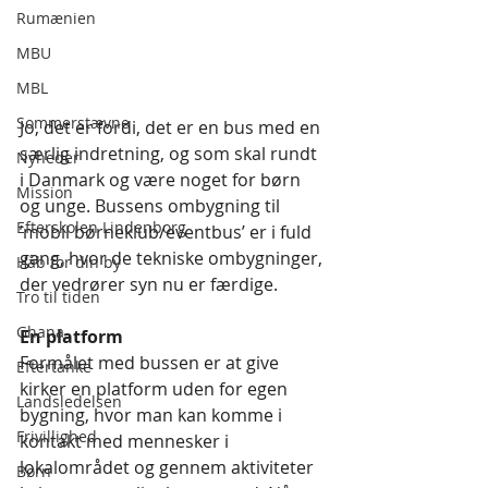
Rumænien
MBU
MBL
Sommerstævne
Jo, det er fordi, det er en bus med en 
særlig indretning, og som skal rundt 
Nyheder
i Danmark og være noget for børn 
Mission
og unge. Bussens ombygning til 
Efterskolen Lindenborg
’mobil børneklub/eventbus’ er i fuld 
gang, hvor de tekniske ombygninger, 
Håb for din by
der vedrører syn nu er færdige. 
Tro til tiden
Ghana
En platform
Formålet med bussen er at give 
Eftertanke
kirker en platform uden for egen 
Landsledelsen
bygning, hvor man kan komme i 
Frivillighed
kontakt med mennesker i 
lokalområdet og gennem aktiviteter 
Børn